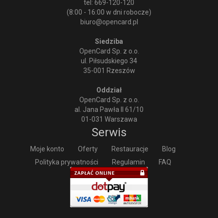
tel: 669-120-120
(8:00 - 16:00 w dni robocze)
biuro@opencard.pl
Siedziba
OpenCard Sp. z o.o.
ul. Piłsudskiego 34
35-001 Rzeszów
Oddział
OpenCard Sp. z o.o.
al. Jana Pawła II 61/10
01-031 Warszawa
Serwis
Moje konto
Oferty
Restauracje
Blog
Polityka prywatności
Regulamin
FAQ